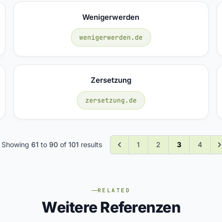
Wenigerwerden
wenigerwerden.de
Zersetzung
zersetzung.de
Showing
61
to
90
of
101
results
1
2
3
4
RELATED
Weitere Referenzen