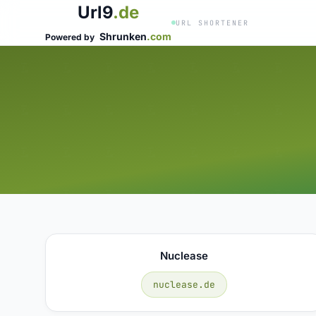
Url9
.de
URL SHORTENER
Shrunken
.com
Powered by
Nuclease
nuclease.de