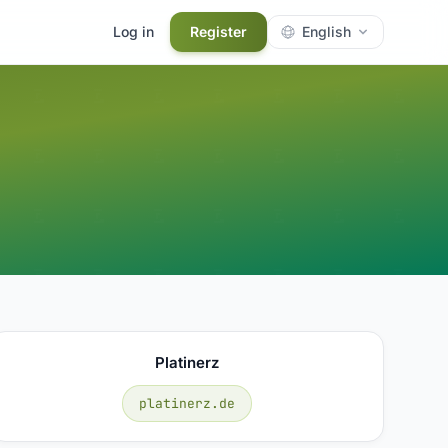
Log in
Register
English
Platinerz
platinerz.de