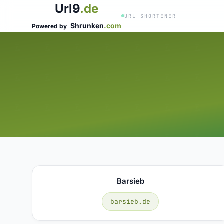
Url9
.de
URL SHORTENER
Shrunken
.com
Powered by
Barsieb
barsieb.de