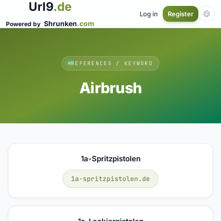
Url9
.de
Log in
Register
Shrunken
.com
Powered by
REFERENCES / KEYWORD
Airbrush
1a-Spritzpistolen
1a-spritzpistolen.de