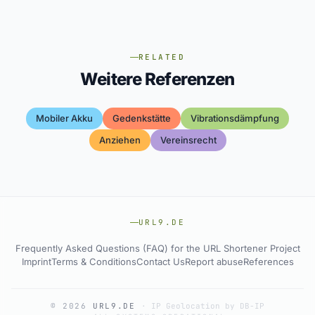
RELATED
Weitere Referenzen
Mobiler Akku
Gedenkstätte
Vibrationsdämpfung
Anziehen
Vereinsrecht
URL9.DE
Frequently Asked Questions (FAQ) for the URL Shortener Project
Imprint
Terms & Conditions
Contact Us
Report abuse
References
© 2026
URL9.DE
·
IP Geolocation by DB-IP