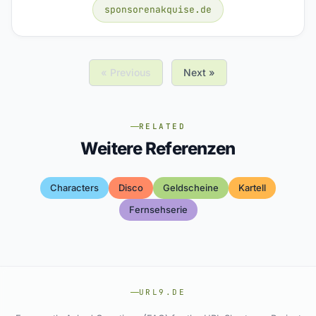
sponsorenakquise.de
« Previous
Next »
RELATED
Weitere Referenzen
Characters
Disco
Geldscheine
Kartell
Fernsehserie
URL9.DE