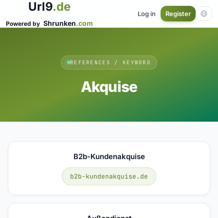
Url9
.de
Log in
Register
Shrunken
.com
Powered by
REFERENCES / KEYWORD
Akquise
B2b-Kundenakquise
b2b-kundenakquise.de