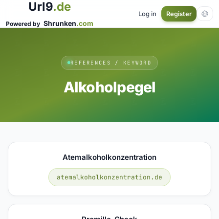
Url9
.de
Log in
Register
Shrunken
.com
Powered by
REFERENCES / KEYWORD
Alkoholpegel
Atemalkoholkonzentration
atemalkoholkonzentration.de