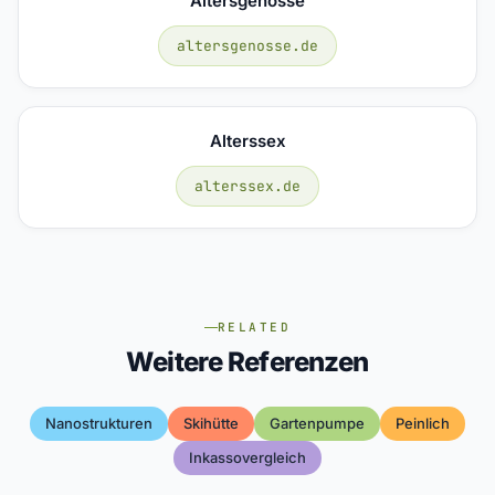
Altersgenosse
altersgenosse.de
Alterssex
alterssex.de
RELATED
Weitere Referenzen
Nanostrukturen
Skihütte
Gartenpumpe
Peinlich
Inkassovergleich