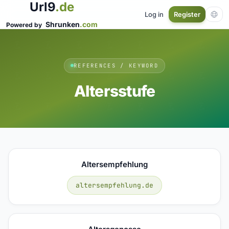
Url9
.de
Log in
Register
Shrunken
.com
Powered by
REFERENCES / KEYWORD
Altersstufe
Altersempfehlung
altersempfehlung.de