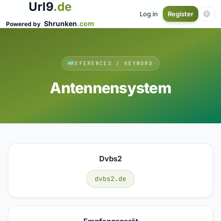
Url9
.de
Log in
Register
Shrunken
.com
Powered by
REFERENCES / KEYWORD
Antennensystem
Dvbs2
dvbs2.de