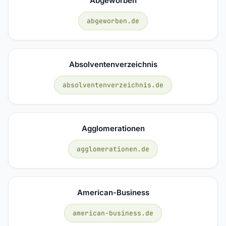
Abgeworben
abgeworben.de
Absolventenverzeichnis
absolventenverzeichnis.de
Agglomerationen
agglomerationen.de
American-Business
american-business.de