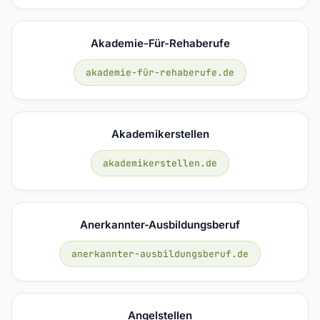
Akademie-Für-Rehaberufe
akademie-für-rehaberufe.de
Akademikerstellen
akademikerstellen.de
Anerkannter-Ausbildungsberuf
anerkannter-ausbildungsberuf.de
Angelstellen