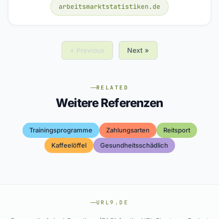
arbeitsmarktstatistiken.de
« Previous
Next »
RELATED
Weitere Referenzen
Trainingsprogramme
Zahlungsarten
Reitsport
Kaffeelöffel
Gesundheitsschädlich
URL9.DE