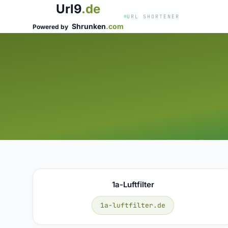
Url9
.de
URL SHORTENER
Shrunken
.com
Powered by
1a-Luftfilter
1a-luftfilter.de