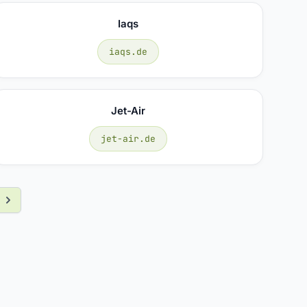
Iaqs
iaqs.de
Jet-Air
jet-air.de