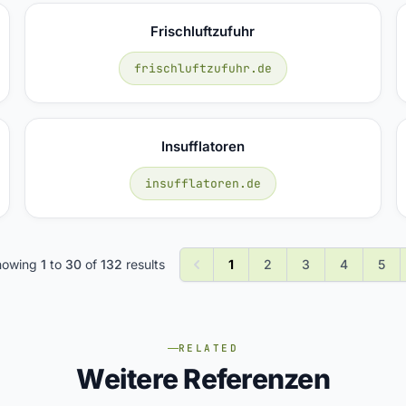
Frischluftzufuhr
frischluftzufuhr.de
Insufflatoren
insufflatoren.de
howing
1
to
30
of
132
results
1
2
3
4
5
RELATED
Weitere Referenzen