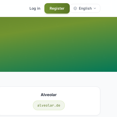
Log in
Register
English
Alveolar
alveolar.de