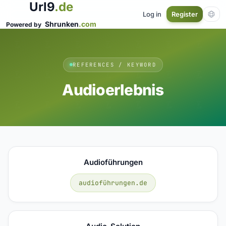
Url9
.de
Log in
Register
Shrunken
.com
Powered by
REFERENCES / KEYWORD
Audioerlebnis
Audioführungen
audioführungen.de