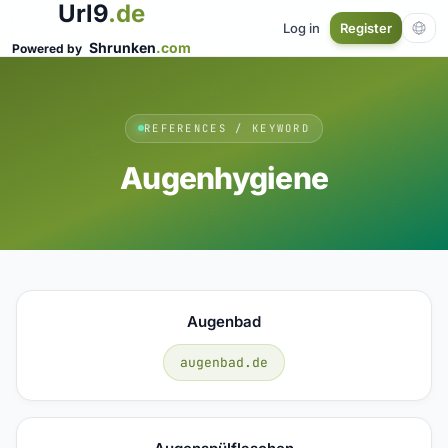
Url9
.de
Log in
Register
Shrunken
.com
Powered by
REFERENCES / KEYWORD
Augenhygiene
Augenbad
augenbad.de