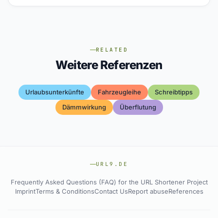
RELATED
Weitere Referenzen
Urlaubsunterkünfte
Fahrzeugleihe
Schreibtipps
Dämmwirkung
Überflutung
URL9.DE
Frequently Asked Questions (FAQ) for the URL Shortener Project
Imprint
Terms & Conditions
Contact Us
Report abuse
References