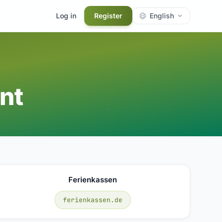
Log in
Register
English
nt
Ferienkassen
ferienkassen.de