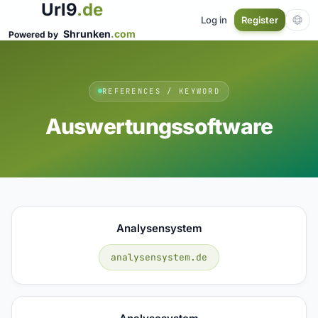
Url9
.de
Log in
Register
Shrunken
.com
Powered by
REFERENCES / KEYWORD
Auswertungssoftware
Analysensystem
analysensystem.de