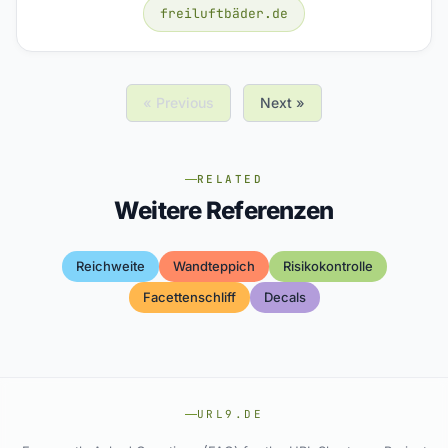
freiluftbäder.de
« Previous
Next »
RELATED
Weitere Referenzen
Reichweite
Wandteppich
Risikokontrolle
Facettenschliff
Decals
URL9.DE