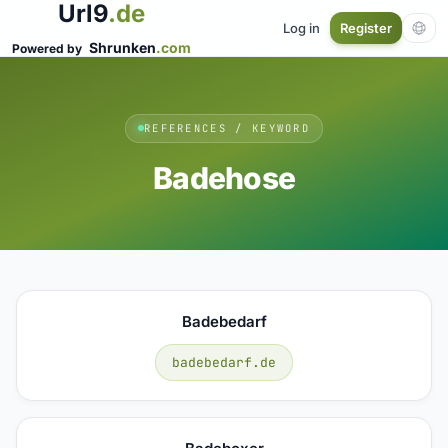
Url9
.de
Log in
Register
Shrunken
.com
Powered by
REFERENCES / KEYWORD
Badehose
Badebedarf
badebedarf.de