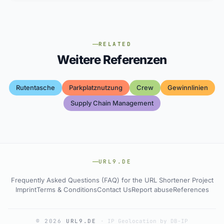
RELATED
Weitere Referenzen
Rutentasche
Parkplatznutzung
Crew
Gewinnlinien
Supply Chain Management
URL9.DE
Frequently Asked Questions (FAQ) for the URL Shortener Project
Imprint
Terms & Conditions
Contact Us
Report abuse
References
© 2026
URL9.DE
·
IP Geolocation by DB-IP