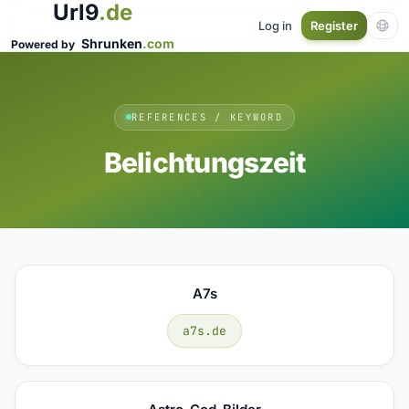
Url9
.de
Log in
Register
Shrunken
.com
Powered by
REFERENCES / KEYWORD
Belichtungszeit
A7s
a7s.de