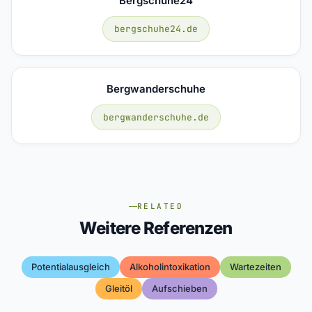
Bergschuhe24
bergschuhe24.de
Bergwanderschuhe
bergwanderschuhe.de
RELATED
Weitere Referenzen
Potentialausgleich
Alkoholintoxikation
Wartezeiten
Gleitöl
Aufschieben