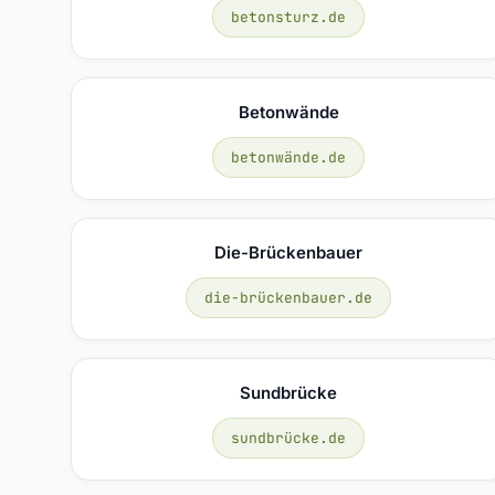
betonsturz.de
Betonwände
betonwände.de
Die-Brückenbauer
die-brückenbauer.de
Sundbrücke
sundbrücke.de