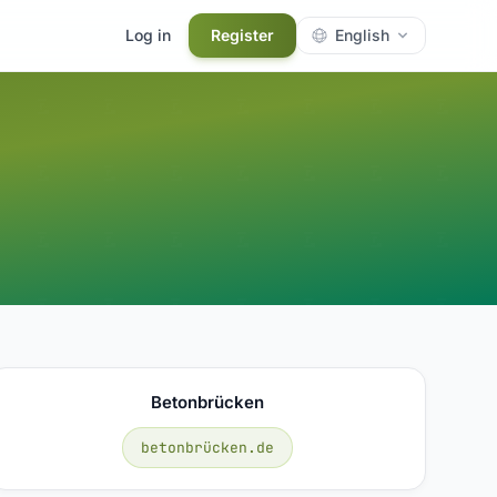
Log in
Register
English
Betonbrücken
betonbrücken.de