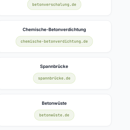
betonverschalung.de
Chemische-Betonverdichtung
chemische-betonverdichtung.de
Spannbrücke
spannbrücke.de
Betonwüste
betonwüste.de