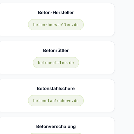
Beton-Hersteller
beton-hersteller.de
Betonrüttler
betonrüttler.de
Betonstahlschere
betonstahlschere.de
Betonverschalung