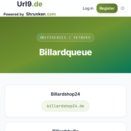
Url9
.de
Log in
Register
Shrunken
.com
Powered by
REFERENCES / KEYWORD
Billardqueue
Billardshop24
billardshop24.de