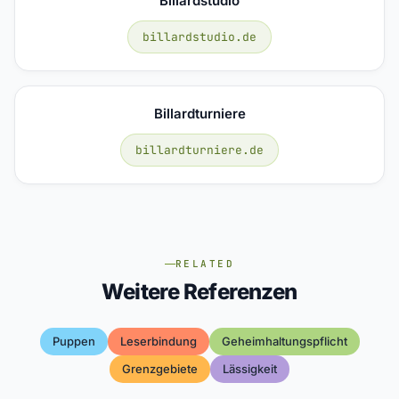
Billardstudio
billardstudio.de
Billardturniere
billardturniere.de
RELATED
Weitere Referenzen
Puppen
Leserbindung
Geheimhaltungspflicht
Grenzgebiete
Lässigkeit