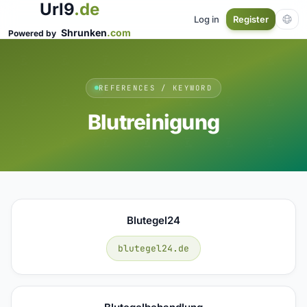
Url9
.de
Log in
Register
Shrunken
.com
Powered by
REFERENCES / KEYWORD
Blutreinigung
Blutegel24
blutegel24.de