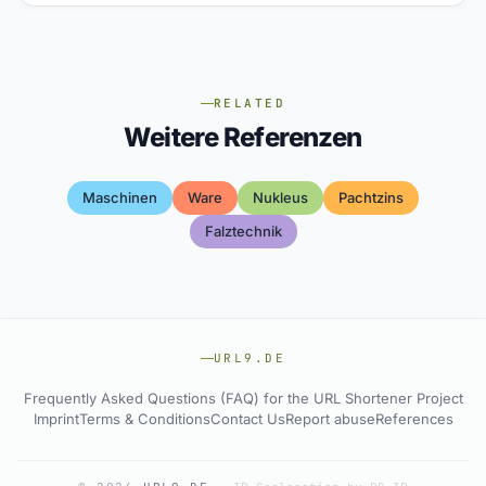
RELATED
Weitere Referenzen
Maschinen
Ware
Nukleus
Pachtzins
Falztechnik
URL9.DE
Frequently Asked Questions (FAQ) for the URL Shortener Project
Imprint
Terms & Conditions
Contact Us
Report abuse
References