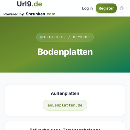
Url9
.de
Log in
Register
Shrunken
.com
Powered by
REFERENCES / KEYWORD
Bodenplatten
Außenplatten
außenplatten.de