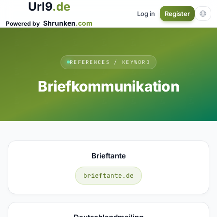
Url9
.de
Log in
Register
Shrunken
.com
Powered by
REFERENCES / KEYWORD
Briefkommunikation
Brieftante
brieftante.de