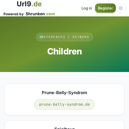
Url9
.de
Log in
Register
Shrunken
.com
Powered by
REFERENCES / KEYWORD
Children
Prune-Belly-Syndrom
prune-belly-syndrom.de