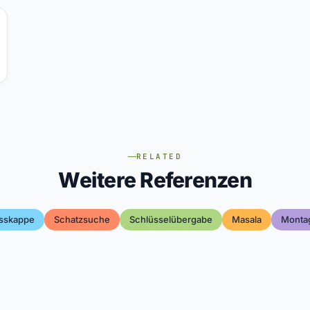
RELATED
Weitere Referenzen
sskappe
Schatzsuche
Schlüsselübergabe
Masala
Monta