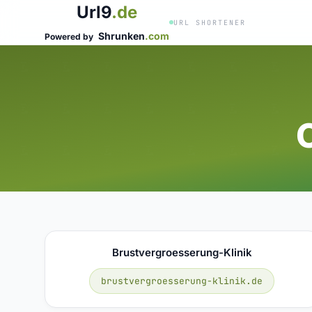
Url9
.de
URL SHORTENER
Shrunken
.com
Powered by
C
Brustvergroesserung-Klinik
brustvergroesserung-klinik.de