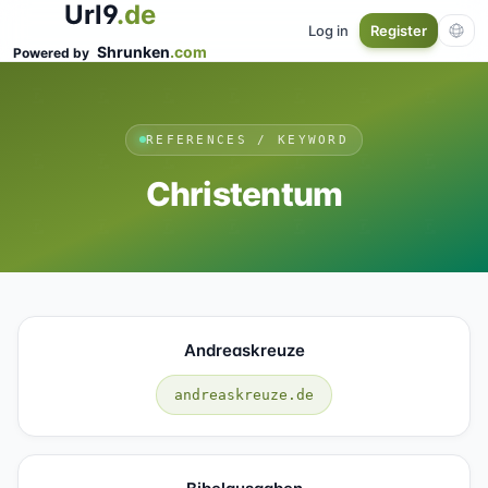
Url9
.de
Log in
Register
Shrunken
.com
Powered by
REFERENCES / KEYWORD
Christentum
Andreaskreuze
andreaskreuze.de