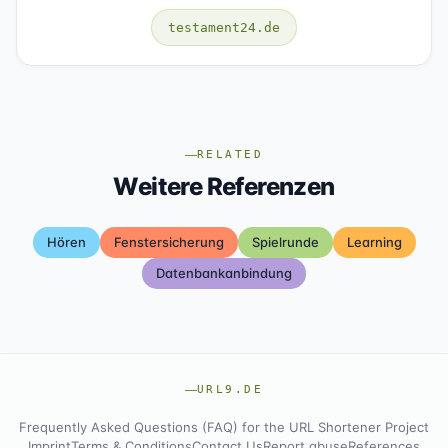
testament24.de
RELATED
Weitere Referenzen
Hören
Fenstersicherung
Spielrunde
Learning
Datenbankanbindung
URL9.DE
Frequently Asked Questions (FAQ) for the URL Shortener Project
Imprint
Terms & Conditions
Contact Us
Report abuse
References