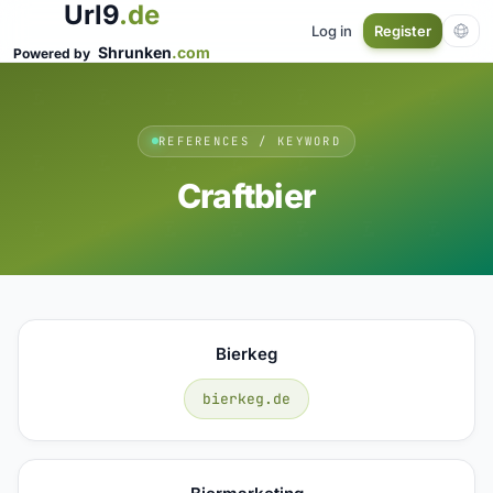
Url9
.de
Log in
Register
Shrunken
.com
Powered by
REFERENCES / KEYWORD
Craftbier
Bierkeg
bierkeg.de