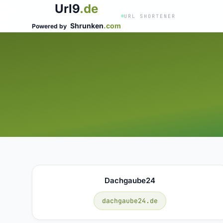
Url9
.de
URL SHORTENER
Shrunken
.com
Powered by
Dachgaube24
dachgaube24.de