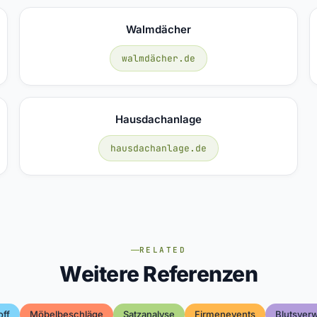
Walmdächer
walmdächer.de
Hausdachanlage
hausdachanlage.de
RELATED
Weitere Referenzen
off
Möbelbeschläge
Satzanalyse
Firmenevents
Blutsver