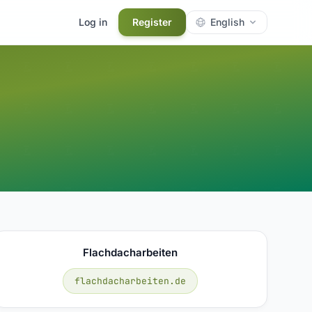
Log in
Register
English
Flachdacharbeiten
flachdacharbeiten.de