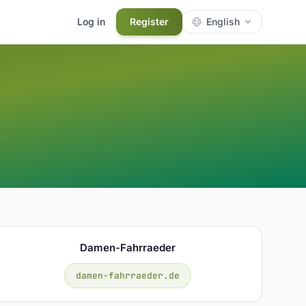
Log in
Register
English
Damen-Fahrraeder
damen-fahrraeder.de