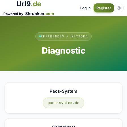
Url9
.de
Log in
Register
Shrunken
.com
Powered by
REFERENCES / KEYWORD
Diagnostic
Pacs-System
pacs-system.de