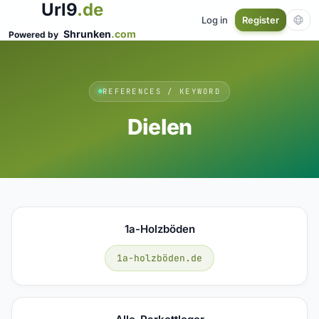
Url9
.de
Log in
Register
Shrunken
.com
Powered by
REFERENCES / KEYWORD
Dielen
1a-Holzböden
1a-holzböden.de