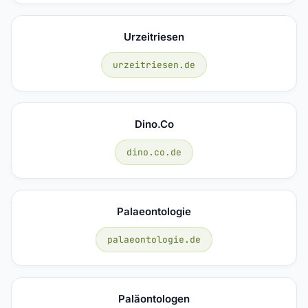
Urzeitriesen
urzeitriesen.de
Dino.co
dino.co.de
Palaeontologie
palaeontologie.de
Paläontologen