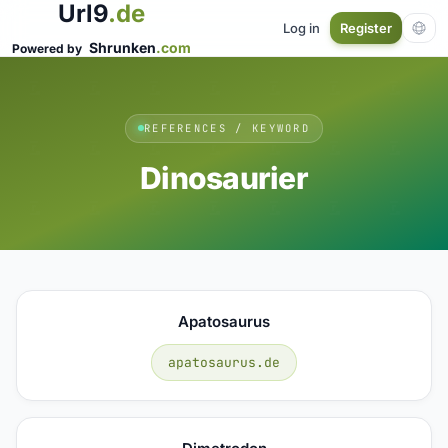
Url9
.de
Log in
Register
Shrunken
.com
Powered by
REFERENCES / KEYWORD
Dinosaurier
Apatosaurus
apatosaurus.de