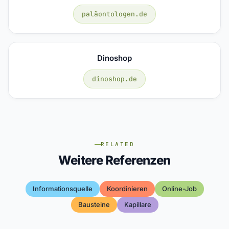
paläontologen.de
Dinoshop
dinoshop.de
RELATED
Weitere Referenzen
Informationsquelle
Koordinieren
Online-Job
Bausteine
Kapillare