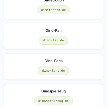
Dimetrodon
dimetrodon.de
Dino-Fan
dino-fan.de
Dino-Fans
dino-fans.de
Dinospielzeug
dinospielzeug.de