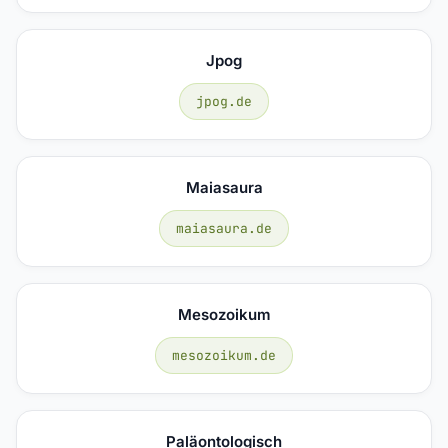
Jpog
jpog.de
Maiasaura
maiasaura.de
Mesozoikum
mesozoikum.de
Paläontologisch