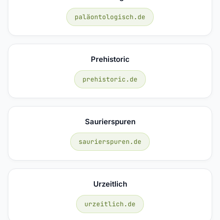
paläontologisch.de
Prehistoric
prehistoric.de
Saurierspuren
saurierspuren.de
Urzeitlich
urzeitlich.de