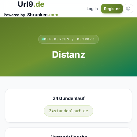
Url9
.de
Log in
Register
Shrunken
.com
Powered by
REFERENCES / KEYWORD
Distanz
24stundenlauf
24stundenlauf.de