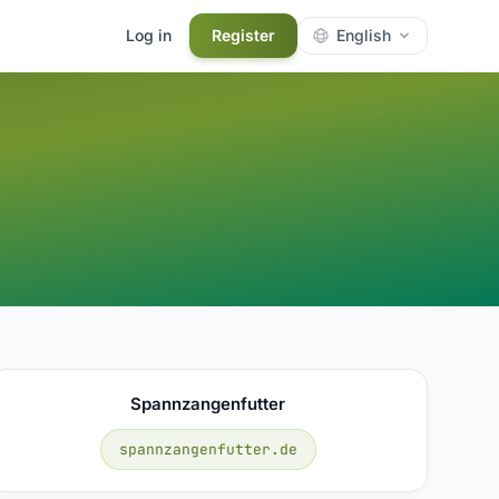
Log in
Register
English
Spannzangenfutter
spannzangenfutter.de