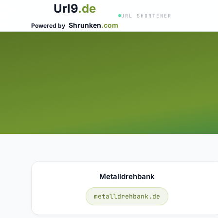
Url9
.de
URL SHORTENER
Shrunken
.com
Powered by
Metalldrehbank
metalldrehbank.de