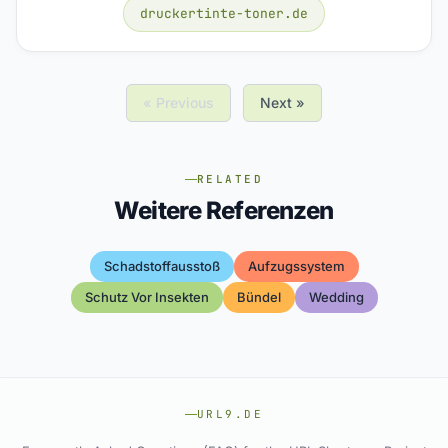
druckertinte-toner.de
« Previous
Next »
RELATED
Weitere Referenzen
Schadstoffausstoß
Aufzugssystem
Schutz Vor Insekten
Bündel
Wedding
URL9.DE