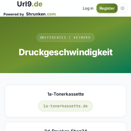
Url9
.de
Log in
Register
Shrunken
.com
Powered by
REFERENCES / KEYWORD
Druckgeschwindigkeit
1a-Tonerkassette
1a-tonerkassette.de