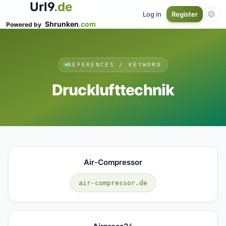
Url9
.de
Log in
Register
Shrunken
.com
Powered by
REFERENCES / KEYWORD
Drucklufttechnik
Air-Compressor
air-compressor.de