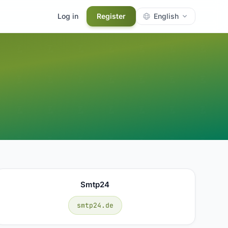
Log in
Register
English
Smtp24
smtp24.de