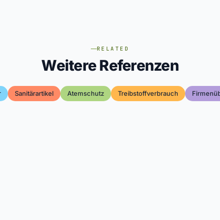
RELATED
Weitere Referenzen
r
Sanitärartikel
Atemschutz
Treibstoffverbrauch
Firmenüb