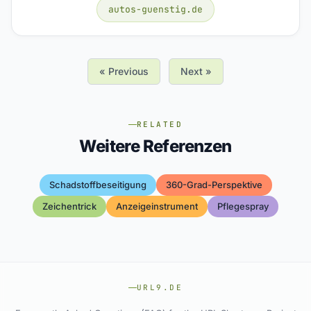
autos-guenstig.de
« Previous
Next »
RELATED
Weitere Referenzen
Schadstoffbeseitigung
360-Grad-Perspektive
Zeichentrick
Anzeigeinstrument
Pflegespray
URL9.DE