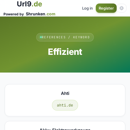
Url9
.de
Log in
Register
Shrunken
.com
Powered by
REFERENCES / KEYWORD
Effizient
Ahti
ahti.de