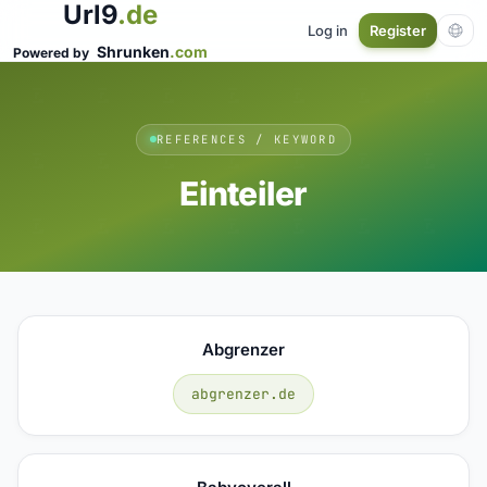
Url9
.de
Log in
Register
Shrunken
.com
Powered by
REFERENCES / KEYWORD
Einteiler
Abgrenzer
abgrenzer.de