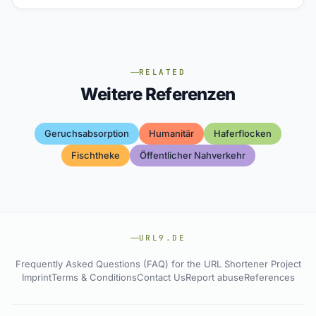
RELATED
Weitere Referenzen
Geruchsabsorption
Humanitär
Haferflocken
Fischtheke
Öffentlicher Nahverkehr
URL9.DE
Frequently Asked Questions (FAQ) for the URL Shortener Project
Imprint
Terms & Conditions
Contact Us
Report abuse
References