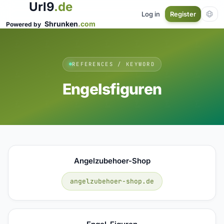
Url9
.de
Log in
Register
Shrunken
.com
Powered by
REFERENCES / KEYWORD
Engelsfiguren
Angelzubehoer-Shop
angelzubehoer-shop.de