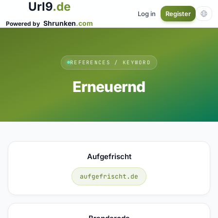
Url9
.de
Log in
Register
Shrunken
.com
Powered by
REFERENCES / KEYWORD
Erneuernd
Aufgefrischt
aufgefrischt.de