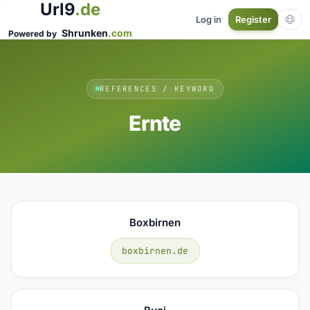
Url9
.de
Log in
Register
Shrunken
.com
Powered by
REFERENCES / KEYWORD
Ernte
Boxbirnen
boxbirnen.de