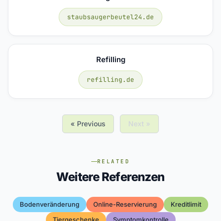
staubsaugerbeutel24.de
Refilling
refilling.de
« Previous
Next »
RELATED
Weitere Referenzen
Bodenveränderung
Online-Reservierung
Kreditlimit
Tiergeschenke
Symptomkontrolle