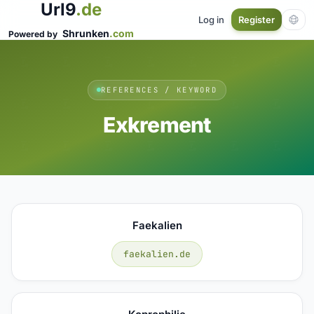
Url9
.de
Log in
Register
Shrunken
.com
Powered by
REFERENCES / KEYWORD
Exkrement
Faekalien
faekalien.de