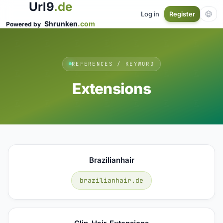
Url9
.de
Log in
Register
Shrunken
.com
Powered by
REFERENCES / KEYWORD
Extensions
Brazilianhair
brazilianhair.de