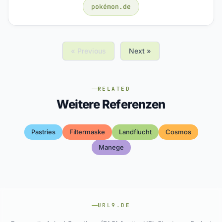
pokémon.de
« Previous
Next »
RELATED
Weitere Referenzen
Pastries
Filtermaske
Landflucht
Cosmos
Manege
URL9.DE