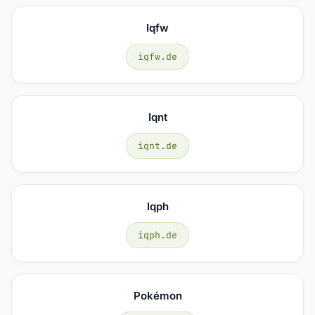
Iqfw
iqfw.de
Iqnt
iqnt.de
Iqph
iqph.de
Pokémon