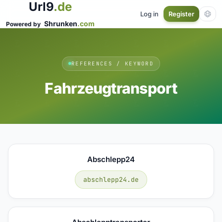
Url9
.de
Log in
Register
Shrunken
.com
Powered by
REFERENCES / KEYWORD
Fahrzeugtransport
Abschlepp24
abschlepp24.de