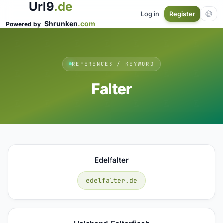
Url9
.de
Log in
Register
Shrunken
.com
Powered by
REFERENCES / KEYWORD
Falter
Edelfalter
edelfalter.de