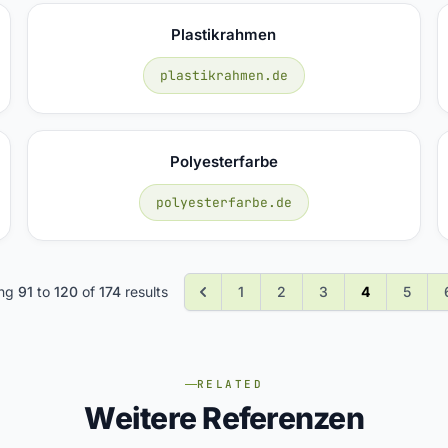
Plastikrahmen
plastikrahmen.de
Polyesterfarbe
polyesterfarbe.de
ing
91
to
120
of
174
results
1
2
3
4
5
RELATED
Weitere Referenzen