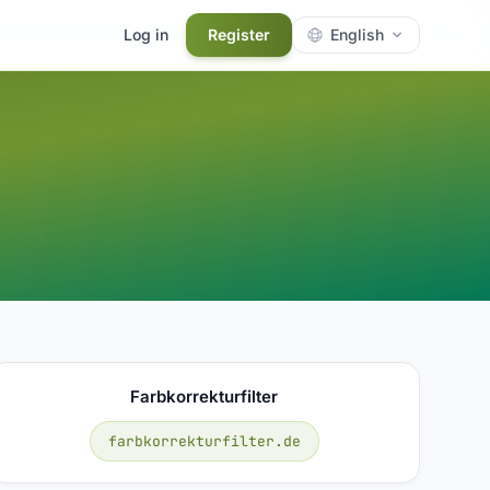
Log in
Register
English
Farbkorrekturfilter
farbkorrekturfilter.de