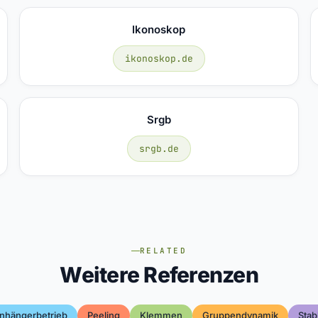
Ikonoskop
ikonoskop.de
Srgb
srgb.de
RELATED
Weitere Referenzen
nhängerbetrieb
Peeling
Klemmen
Gruppendynamik
Stab