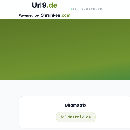
Url9
.de
URL SHORTENER
Shrunken
.com
Powered by
Bildmatrix
bildmatrix.de