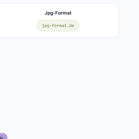
Jpg-Format
jpg-format.de
le