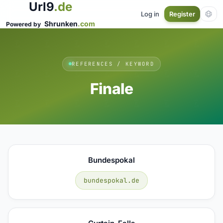
Url9
.de
Log in
Register
Shrunken
.com
Powered by
REFERENCES / KEYWORD
Finale
Bundespokal
bundespokal.de