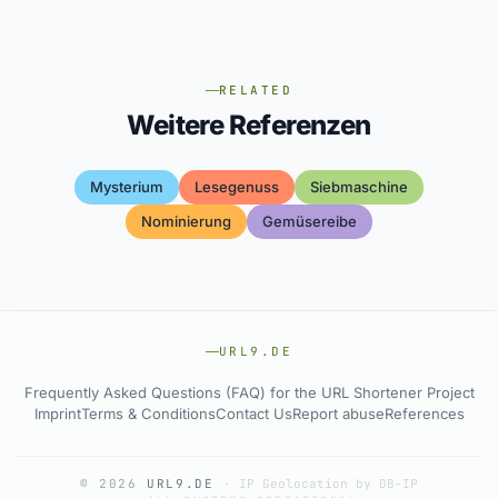
RELATED
Weitere Referenzen
Mysterium
Lesegenuss
Siebmaschine
Nominierung
Gemüsereibe
URL9.DE
Frequently Asked Questions (FAQ) for the URL Shortener Project
Imprint
Terms & Conditions
Contact Us
Report abuse
References
© 2026
URL9.DE
·
IP Geolocation by DB-IP