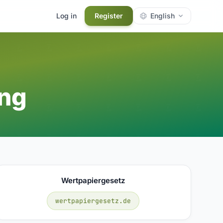
Log in
Register
English
ung
Wertpapiergesetz
wertpapiergesetz.de