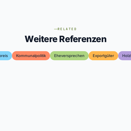
RELATED
Weitere Referenzen
reis
Kommunalpolitik
Eheversprechen
Exportgüter
Holz